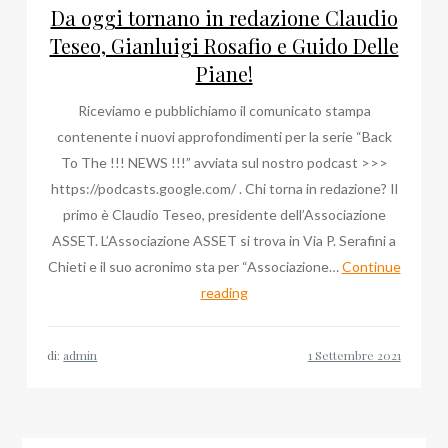
Da oggi tornano in redazione Claudio
Teseo, Gianluigi Rosafio e Guido Delle
Piane!
Riceviamo e pubblichiamo il comunicato stampa
contenente i nuovi approfondimenti per la serie “Back
To The !!! NEWS !!!” avviata sul nostro podcast >>>
https://podcasts.google.com/ . Chi torna in redazione? Il
primo è Claudio Teseo, presidente dell’Associazione
ASSET. L’Associazione ASSET si trova in Via P. Serafini a
Chieti e il suo acronimo sta per “Associazione…
Continue
Da
reading
oggi
tornano
di:
admin
in
redazione
Claudio
Teseo,