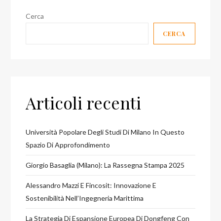
Gianluigi
Cerca
Rosafio
CERCA
e
Guido
Delle
Piane!
Articoli recenti
Università Popolare Degli Studi Di Milano In Questo
Spazio Di Approfondimento
Giorgio Basaglia (Milano): La Rassegna Stampa 2025
Alessandro Mazzi E Fincosit: Innovazione E
Sostenibilità Nell’Ingegneria Marittima
La Strategia Di Espansione Europea Di Dongfeng Con