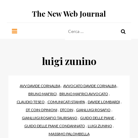
Salta
The New Web Journal
al
contenuto
Ricerca
per:
luigi zunino
,
,
AVV DAVIDE CORNALBA
AVVOCATO DAVIDE CORNALBA
,
,
BRUNO MAFRICI
BRUNO MAFRICI AVVOCATO
,
,
,
CLAUDIO TESEO
COMUNICATI STAMPA
DAVIDE LOMBARDI
,
,
,
DT COIN OPINIONI
DTCOIN
GIANLUIGI ROSAFIO
,
,
GIANLUIGI ROSAFIO TAURISANO
GUIDO DELLE PIANE
,
,
GUIDO DELLE PIANE CONDANNATO
LUIGI ZUNINO
MASSIMO PALOMBELLA