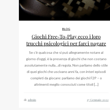
BLOG
Giochi Free-To-Play ecco i loro
trucchi psicologici per farci pagare
Se c’è qualcosa che si può allegramente notare al
giorno d’oggi, è la presenza di giochi che non costano
assolutamente nulla…di regola. Non parliamo dello stile
di quei giochi che uscivano anni fa, con interi episodi
completi da giocare: parliamo dei giochi F2P – o
altrimenti meglio conosciuti come titoli […]
di:
admin