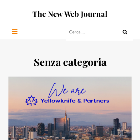
Salta
The New Web Journal
al
contenuto
Ricerca
per:
Senza categoria