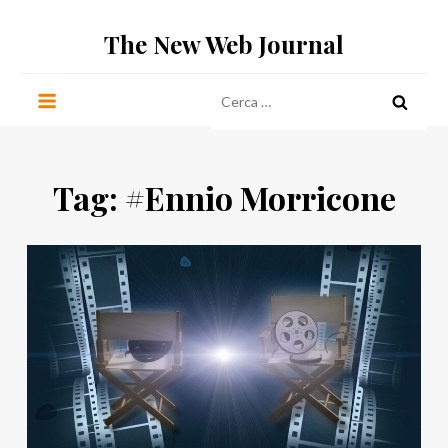
Salta
The New Web Journal
al
contenuto
Ricerca
per:
Tag:
#Ennio Morricone