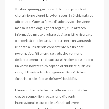
Il
cyber spionaggio
è una delle sfide più delicate
che, al giorno d’oggi, la
cyber security
è chiamata ad
affrontare.
Questa forma di spionaggio, che viene
messa in atto dagli agenti segreti, è un attacco
informatico mirato a rubare dati sensibili o riservati,
o proprietà intellettuali, per ottenere un vantaggio
rispetto a un’azienda concorrente o a un ente
governativo.
Gli agenti segreti, che vengono
deliberatamente reclutati tra gli hacker, possiedono
un know-how tecnico capace di chiudere qualsiasi
cosa, dalle infrastrutture governative ai sistemi
finanziari o alle risorse dei servizi pubblici.
Hanno influenzato l’esito delle elezioni politiche,
creato scompiglio in occasione di eventi
internazionali e aiutato le aziende ad avere
successo o a fallire.
Molti di questi agenti utilizzano