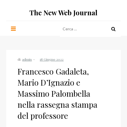
Salta
The New Web Journal
al
contenuto
Ricerca
per:
di:
admin
Francesco Gadaleta,
Mario D’Ignazio e
Massimo Palombella
nella rassegna stampa
del professore