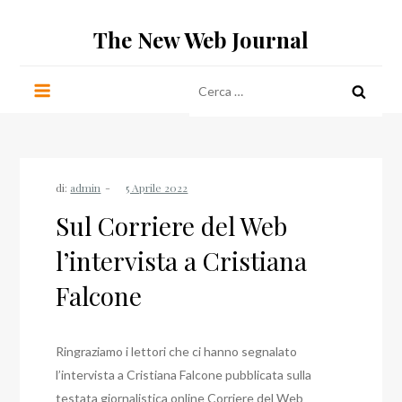
Salta
The New Web Journal
al
contenuto
Ricerca
per:
di:
admin
Sul Corriere del Web
l’intervista a Cristiana
Falcone
Ringraziamo i lettori che ci hanno segnalato
l’intervista a Cristiana Falcone pubblicata sulla
testata giornalistica online Corriere del Web