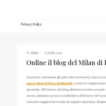
Salta
al
contenuto
Privacy Policy
di:
admin
Online il blog del Milan di
Da poche settimane gli amici del community club rosso
nuovo blog di Enzo Anghinelli
, scritto in collaborazi
generale. All’interno del blog abbiamo trovato un paio d
stessi, abbiamo potuto condividere all’interno del nost
comodi e leggere le notizie di seguito riportate. Ringr