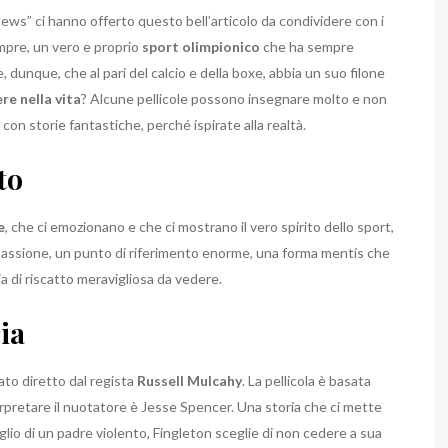
ews” ci hanno offerto questo bell’articolo da condividere con i
sempre, un vero e proprio
sport olimpionico
che ha sempre
dunque, che al pari del calcio e della boxe, abbia un suo filone
re nella vita
? Alcune pellicole possono insegnare molto e non
con storie fantastiche, perché ispirate alla realtà.
to
e
, che ci emozionano e che ci mostrano il vero spirito dello sport,
passione, un punto di riferimento enorme, una forma mentis che
a di riscatto meravigliosa da vedere.
ria
ato diretto dal regista
Russell Mulcahy
. La pellicola è basata
erpretare il nuotatore è Jesse Spencer. Una storia che ci mette
Figlio di un padre violento, Fingleton sceglie di non cedere a sua