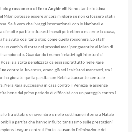
al blog rossonero di Enzo Anghinelli
Nonostante l’ottima
 del Milan potesse essere ancora migliore se non ci fossero stati i
rosa. Se è vero che i viaggi internazionali con le Nazionali e
 di molte partite infrasettimanali potrebbero esserne la causa,
ra ha avuto così tanti stop come quella rossonera. Lo staff
a un cambio di rotta nei prossimi mesi per garantire al Milan di
del campionato.
Guardando i numeri relativi agli infortuni ci
Rossi sia stata penalizzata da essi soprattutto nelle gare
ium contro la Juventus, erano già sei i calciatori mancanti, tra i
Milan ha giocato quella partita con Rebic attaccante centrale
ra. Nella gara successiva in casa contro il Venezia le assenze
ita bene dal primo periodo di difficoltà con un pareggio contro i
avallo tra ottobre e novembre e nelle settimane intorno a Natale
nibili a partita che hanno influito tantissimo sulle prestazioni
hampions League contro il Porto, causando l’eliminazione del