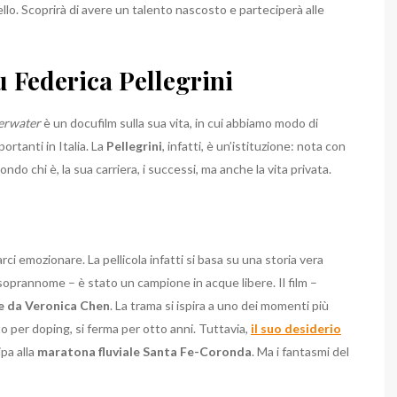
tello. Scoprirà di avere un talento nascosto e parteciperà alle
u Federica Pellegrini
erwater
è un docufilm sulla sua vita, in cui abbiamo modo di
ortanti in Italia. La
Pellegrini
, infatti, è un’istituzione: nota con
ndo chi è, la sua carriera, i successi, ma anche la vita privata.
ci emozionare. La pellicola infatti si basa su una storia vera
 soprannome – è stato un campione in acque libere. Il film –
e da Veronica Chen
. La trama si ispira a uno dei momenti più
ato per doping, si ferma per otto anni. Tuttavia,
il suo desiderio
pa alla
maratona fluviale Santa Fe-Coronda
. Ma i fantasmi del