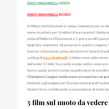
ENZO ANGHINELLI
VERDE
ENZO ANGHINELLI
ROSSO
A Milano metterà piede in campo solamente per un minut
viene riscattato per i 6 milioni di euro previsti. Raiola
prima al Mallorca (20 presenze e 1 gol) e poi all’Espanyo
fargli fare solamente 18 presenze in quattro stagioni. 
Everton e Doncaster, prima del ritorno in Serie B brasi
sul blog di
Enzo Anghinelli
. L’ultimo nome sulla nostr
dall’under 17 dello Stoccarda si erge subito come uno de
buono spazio anche in prima squadra dove ha esordito 
Champions League sembravano prospettare un gran
iniziando a girovagare per l’Europa senza grandi risult
titolare fisso contribuendo a una posizione di metà clas
5 film sul nuoto da veder