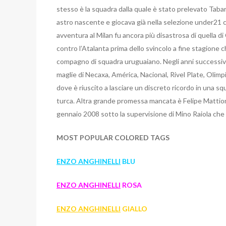
stesso è la squadra dalla quale è stato prelevato Taba
astro nascente e giocava già nella selezione under21 
avventura al Milan fu ancora più disastrosa di quella di
contro l’Atalanta prima dello svincolo a fine stagione c
compagno di squadra uruguaiano. Negli anni successivi 
maglie di Necaxa, América, Nacional, Rivel Plate, Olim
dove è riuscito a lasciare un discreto ricordo in una sq
turca. Altra grande promessa mancata è Felipe Mattioni,
gennaio 2008 sotto la supervisione di Mino Raiola che l
MOST POPULAR COLORED TAGS
ENZO ANGHINELLI
BLU
ENZO ANGHINELLI
ROSA
ENZO ANGHINELLI
GIALLO