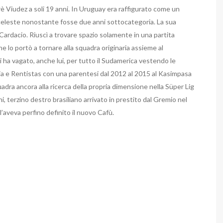
rè Viudez a soli 19 anni. In Uruguay era raffigurato come un
celeste nonostante fosse due anni sottocategoria. La sua
 Cardacio. Riuscì a trovare spazio solamente in una partita
he lo portò a tornare alla squadra originaria assieme al
ha vagato, anche lui, per tutto il Sudamerica vestendo le
pia e Rentistas con una parentesi dal 2012 al 2015 al Kasimpasa
uadra ancora alla ricerca della propria dimensione nella Süper Lig
 terzino destro brasiliano arrivato in prestito dal Gremio nel
’aveva perfino definito il nuovo Cafù.