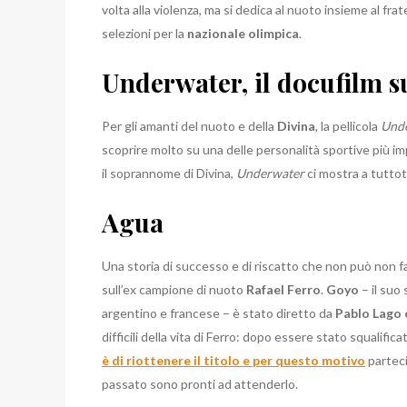
volta alla violenza, ma si dedica al nuoto insieme al fra
selezioni per la
nazionale olimpica
.
Underwater, il docufilm s
Per gli amanti del nuoto e della
Divina
, la pellicola
Und
scoprire molto su una delle personalità sportive più imp
il soprannome di Divina,
Underwater
ci mostra a tuttoto
Agua
Una storia di successo e di riscatto che non può non far
sull’ex campione di nuoto
Rafael Ferro
.
Goyo
– il suo
argentino e francese – è stato diretto da
Pablo Lago 
difficili della vita di Ferro: dopo essere stato squalific
è di riottenere il titolo e per questo motivo
parteci
passato sono pronti ad attenderlo.