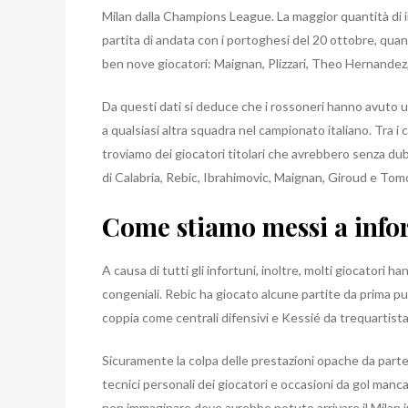
Milan dalla Champions League. La maggior quantità di in
partita di andata con i portoghesi del 20 ottobre, quand
ben nove giocatori: Maignan, Plizzari, Theo Hernandez, 
Da questi dati si deduce che i rossoneri hanno avuto un
a qualsiasi altra squadra nel campionato italiano. Tra i ca
troviamo dei giocatori titolari che avrebbero senza dubb
di Calabria, Rebic, Ibrahimovic, Maignan, Giroud e Tomo
Come stiamo messi a info
A causa di tutti gli infortuni, inoltre, molti giocatori h
congeniali. Rebic ha giocato alcune partite da prima pu
coppia come centrali difensivi e Kessié da trequartista
Sicuramente la colpa delle prestazioni opache da parte 
tecnici personali dei giocatori e occasioni da gol manca
non immaginare dove avrebbe potuto arrivare il Milan 