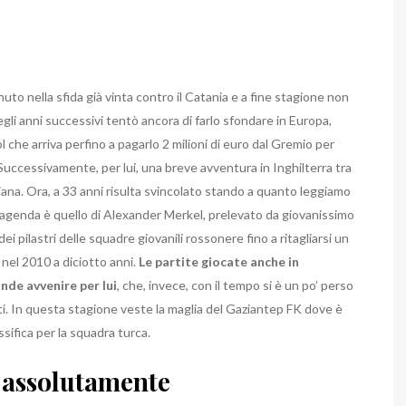
o nella sfida già vinta contro il Catania e a fine stagione non
 negli anni successivi tentò ancora di farlo sfondare in Europa,
l che arriva perfino a pagarlo 2 milioni di euro dal Gremio per
Successivamente, per lui, una breve avventura in Inghilterra tra
liana. Ora, a 33 anni risulta svincolato stando a quanto leggiamo
a agenda è quello di Alexander Merkel, prelevato da giovanissimo
i pilastri delle squadre giovanili rossonere fino a ritagliarsi un
nel 2010 a diciotto anni.
Le partite giocate anche in
de avvenire per lui
, che, invece, con il tempo si è un po’ perso
ati. In questa stagione veste la maglia del Gaziantep FK dove è
sifica per la squadra turca.
e assolutamente