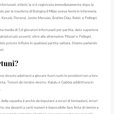
fortunati, infatti, la si è registrata immediatamente dopo la
o per la trasferta di Bologna il Milan aveva fermi in infermeria
Kessié, Florenzi, Junior Messias, Brahim Diaz, Rebic e Pellegri.
a media di 5,6 giocatori infortunati per partita, dato superiore
lciatori più assenti, oltre alle alternative Plizzari e Pellegri,
io potuto influire in qualsiasi partita saltata. Stiamo parlando
ri.
rtuni?
anno dovuto adattarsi a giocare fuori ruolo in posizioni non a loro
nta, Tomori da terzino destro, Kalulu e Gabbia addirittura in
.
della squadra è anche da imputare a errori di formazioni, errori
te, ma davanti a certi numeri è impossibile fare finta di niente e
in questa buonissima stagione se avesse avuto una rosa più