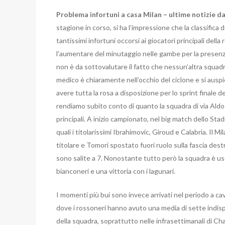
Problema infortuni a casa Milan – ultime notizie d
stagione in corso, si ha l’impressione che la classifica
tantissimi infortuni occorsi ai giocatori principali della 
l’aumentare del minutaggio nelle gambe per la presenza
non è da sottovalutare il fatto che nessun’altra squad
medico è chiaramente nell’occhio del ciclone e si auspic
avere tutta la rosa a disposizione per lo sprint finale 
rendiamo subito conto di quanto la squadra di via Aldo 
principali. A inizio campionato, nel big match dello Stad
quali i titolarissimi Ibrahimovic, Giroud e Calabria. Il 
titolare e Tomori spostato fuori ruolo sulla fascia dest
sono salite a 7. Nonostante tutto però la squadra è usc
bianconeri e una vittoria con i lagunari.
I momenti più bui sono invece arrivati nel periodo a c
dove i rossoneri hanno avuto una media di sette indispo
della squadra, soprattutto nelle infrasettimanali di C