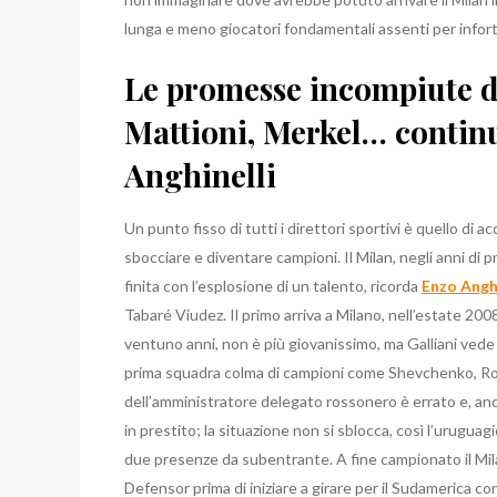
lunga e meno giocatori fondamentali assenti per infort
Le promesse incompiute d
Mattioni, Merkel… continu
Anghinelli
Un punto fisso di tutti i direttori sportivi è quello di a
sbocciare e diventare campioni. Il Milan, negli anni di
finita con l’esplosione di un talento, ricorda
Enzo Anghi
Tabaré Viudez. Il primo arriva a Milano, nell’estate 200
ventuno anni, non è più giovanissimo, ma Galliani vede
prima squadra colma di campioni come Shevchenko, Rona
dell’amministratore delegato rossonero è errato e, a
in prestito; la situazione non si sblocca, così l’urugua
due presenze da subentrante. A fine campionato il Milan
Defensor prima di iniziare a girare per il Sudamerica con