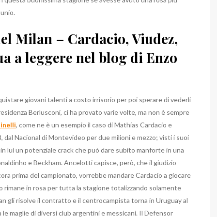
unio.
el Milan – Cardacio, Viudez,
a a leggere nel blog di Enzo
cquistare giovani talenti a costo irrisorio per poi sperare di vederli
 presidenza Berlusconi, ci ha provato varie volte, ma non è sempre
nelli
, come ne è un esempio il caso di Mathías Cardacio e
8, dal Nacional di Montevideo per due milioni e mezzo; visti i suoi
 in lui un potenziale crack che può dare subito manforte in una
ldinho e Beckham. Ancelotti capisce, però, che il giudizio
ncora prima del campionato, vorrebbe mandare Cardacio a giocare
gio rimane in rosa per tutta la stagione totalizzando solamente
 gli risolve il contratto e il centrocampista torna in Uruguay al
 le maglie di diversi club argentini e messicani. Il Defensor